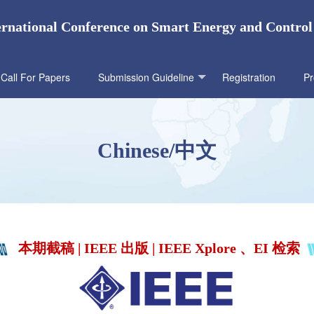
ernational Conference on Smart Energy and Contro
Call For Papers
Submission Guideline
Registration
P
Chinese/中文
本
期截稿 |
IEEE 出版 | IEEE Xplore 、EI 检索